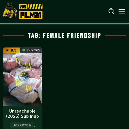
Loncat
ke
konten
Tag:
female friendship
126 min
8.9
Unreachable
(2025) Sub Indo
Box Office
,