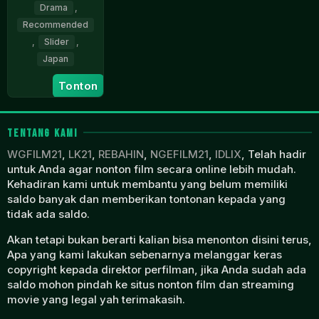
Drama
,
Recommended
,
Slider
,
Japan
4
Nobuhiro
Tonton
Apr
Doi
2025
TENTANG KAMI
WGFILM21
,
LK21
,
REBAHIN
,
NGEFILM21
,
IDLIX
, Telah hadir
untuk Anda agar nonton film secara online lebih mudah.
Kehadiran kami untuk membantu yang belum memiliki
saldo banyak dan memberikan tontonan kepada yang
tidak ada saldo.
Akan tetapi bukan berarti kalian bisa menonton disini terus,
Apa yang kami lakukan sebenarnya melanggar keras
copyright kepada direktor perfilman, jika Anda sudah ada
saldo mohon pindah ke situs nonton film dan streaming
movie yang legal yah terimakasih.