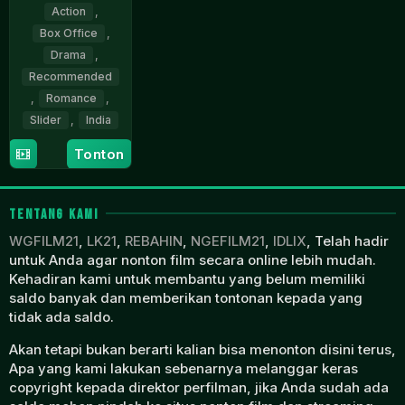
Action
,
Box Office
,
Drama
,
Recommended
,
Romance
,
Slider
,
India
Tonton
28
Aanand
Nov
L.
2025
Rai
TENTANG KAMI
WGFILM21
,
LK21
,
REBAHIN
,
NGEFILM21
,
IDLIX
, Telah hadir
untuk Anda agar nonton film secara online lebih mudah.
Kehadiran kami untuk membantu yang belum memiliki
saldo banyak dan memberikan tontonan kepada yang
tidak ada saldo.
Akan tetapi bukan berarti kalian bisa menonton disini terus,
Apa yang kami lakukan sebenarnya melanggar keras
copyright kepada direktor perfilman, jika Anda sudah ada