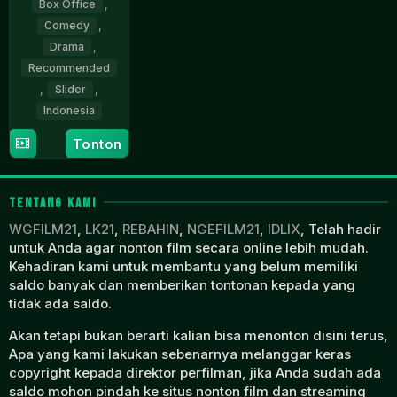
Box Office
,
Comedy
,
Drama
,
Recommended
,
Slider
,
Indonesia
Tonton
11
Key
Dec
Mangunsong
2025
TENTANG KAMI
WGFILM21
,
LK21
,
REBAHIN
,
NGEFILM21
,
IDLIX
, Telah hadir
untuk Anda agar nonton film secara online lebih mudah.
Kehadiran kami untuk membantu yang belum memiliki
saldo banyak dan memberikan tontonan kepada yang
tidak ada saldo.
Akan tetapi bukan berarti kalian bisa menonton disini terus,
Apa yang kami lakukan sebenarnya melanggar keras
copyright kepada direktor perfilman, jika Anda sudah ada
saldo mohon pindah ke situs nonton film dan streaming