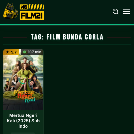
Loncat
ke
konten
Tag:
film Bunda Corla
107 min
5.7
Mertua Ngeri
Kali (2025) Sub
Indo