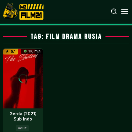
Loncat
ke
konten
Tag:
film drama Rusia
116 min
5.1
Gerda (2021)
Sub Indo
adult
,