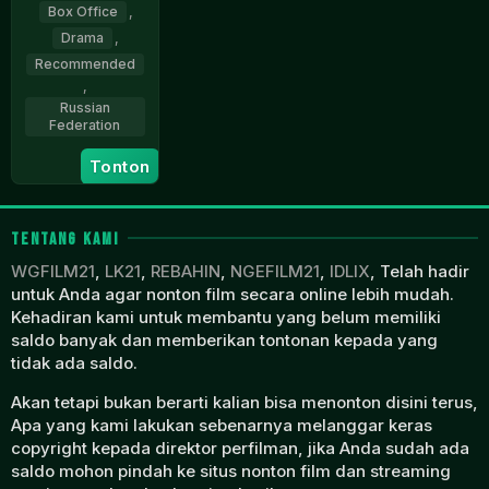
Box Office
,
Drama
,
Recommended
,
Russian
Federation
Tonton
14
Natalya
Oct
Kudryashova
2021
TENTANG KAMI
WGFILM21
,
LK21
,
REBAHIN
,
NGEFILM21
,
IDLIX
, Telah hadir
untuk Anda agar nonton film secara online lebih mudah.
Kehadiran kami untuk membantu yang belum memiliki
saldo banyak dan memberikan tontonan kepada yang
tidak ada saldo.
Akan tetapi bukan berarti kalian bisa menonton disini terus,
Apa yang kami lakukan sebenarnya melanggar keras
copyright kepada direktor perfilman, jika Anda sudah ada
saldo mohon pindah ke situs nonton film dan streaming