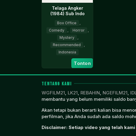
Telaga Angker
(1984) Sub Indo
Box Office
,
Comedy
,
Horror
,
Mystery
,
Recommended
,
Indonesia
Tonton
25
Sisworo
Jun
Gautama
1984
Putra
TENTANG KAMI
WGFILM21
,
LK21
,
REBAHIN
,
NGEFILM21
,
ID
membantu yang belum memiliki saldo bany
Akan tetapi bukan berarti kalian bisa men
perfilman, jika Anda sudah ada saldo moho
Disclaimer: Setiap video yang telah kami 