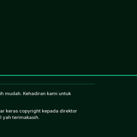
ebih mudah. Kehadiran kami untuk
ar keras copyright kepada direktor
l yah terimakasih.