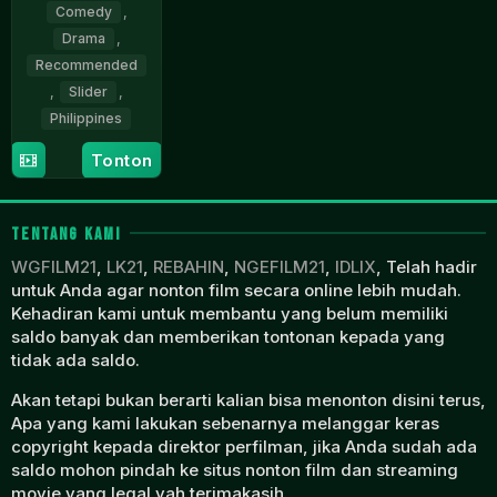
Comedy
,
Drama
,
Recommended
,
Slider
,
Philippines
Tonton
19
Benedict
Apr
Mique
2025
TENTANG KAMI
WGFILM21
,
LK21
,
REBAHIN
,
NGEFILM21
,
IDLIX
, Telah hadir
untuk Anda agar nonton film secara online lebih mudah.
Kehadiran kami untuk membantu yang belum memiliki
saldo banyak dan memberikan tontonan kepada yang
tidak ada saldo.
Akan tetapi bukan berarti kalian bisa menonton disini terus,
Apa yang kami lakukan sebenarnya melanggar keras
copyright kepada direktor perfilman, jika Anda sudah ada
saldo mohon pindah ke situs nonton film dan streaming
movie yang legal yah terimakasih.