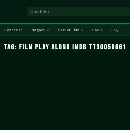
Pencarian
Negara
Server Film
DMCA
FAQ
Tag:
film Play Along IMDb tt30056661