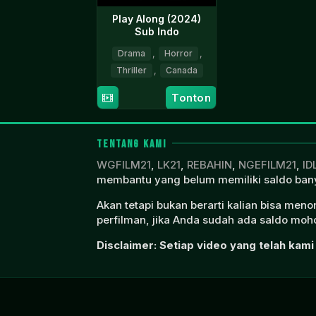
Play Along (2024)
Sub Indo
Drama
,
Horror
,
Thriller
,
Canada
30
Jesse
Tonton
Sep
Pomeroy
2025
TENTANG KAMI
WGFILM21
,
LK21
,
REBAHIN
,
NGEFILM21
,
ID
membantu yang belum memiliki saldo bany
Akan tetapi bukan berarti kalian bisa men
perfilman, jika Anda sudah ada saldo moho
Disclaimer: Setiap video yang telah kami 