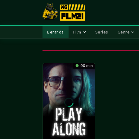
Loncat
ke
konten
Beranda
Film
Series
Genre
90 min