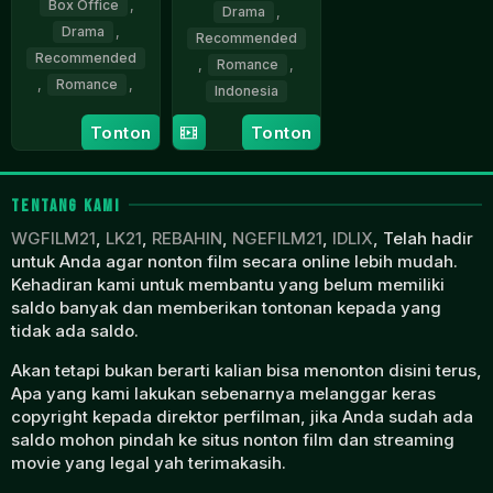
Box Office
,
Drama
,
Drama
,
Recommended
Recommended
,
Romance
,
,
Romance
,
Indonesia
1
Nasri
14
Nasri
Tonton
Tonton
Jan
Cheppy
Oct
Cheppy
1988
1987
TENTANG KAMI
WGFILM21
,
LK21
,
REBAHIN
,
NGEFILM21
,
IDLIX
, Telah hadir
untuk Anda agar nonton film secara online lebih mudah.
Kehadiran kami untuk membantu yang belum memiliki
saldo banyak dan memberikan tontonan kepada yang
tidak ada saldo.
Akan tetapi bukan berarti kalian bisa menonton disini terus,
Apa yang kami lakukan sebenarnya melanggar keras
copyright kepada direktor perfilman, jika Anda sudah ada
saldo mohon pindah ke situs nonton film dan streaming
movie yang legal yah terimakasih.