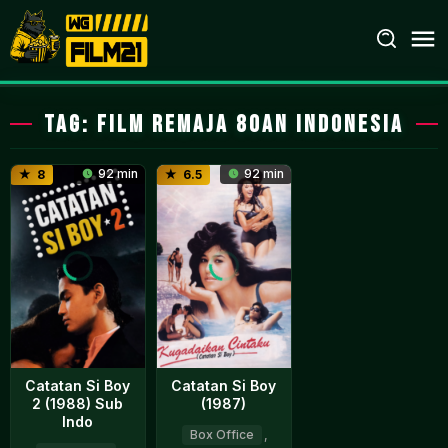
Loncat
ke
konten
Tag:
film remaja 80an indonesia
92 min
92 min
8
6.5
Catatan Si Boy
Catatan Si Boy
2 (1988) Sub
(1987)
Indo
Box Office
,