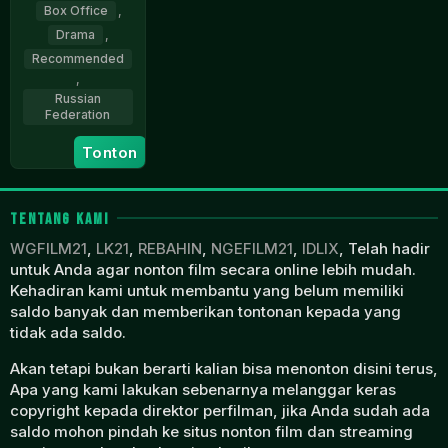
Box Office
,
Drama
,
Recommended
,
Russian
Federation
Tonton
14
Natalya
Oct
Kudryashova
2021
TENTANG KAMI
WGFILM21
,
LK21
,
REBAHIN
,
NGEFILM21
,
IDLIX
, Telah hadir
untuk Anda agar nonton film secara online lebih mudah.
Kehadiran kami untuk membantu yang belum memiliki
saldo banyak dan memberikan tontonan kepada yang
tidak ada saldo.
Akan tetapi bukan berarti kalian bisa menonton disini terus,
Apa yang kami lakukan sebenarnya melanggar keras
copyright kepada direktor perfilman, jika Anda sudah ada
saldo mohon pindah ke situs nonton film dan streaming