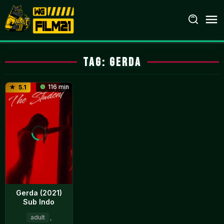
Loncat
ke
konten
Tag:
gerda
116 min
5.1
Gerda (2021)
Sub Indo
adult
,