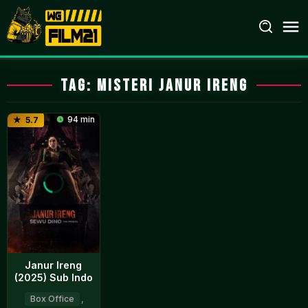
Loncat
ke
konten
Tag:
Misteri Janur Ireng
94 min
5.7
Janur Ireng
(2025) Sub Indo
Box Office
,