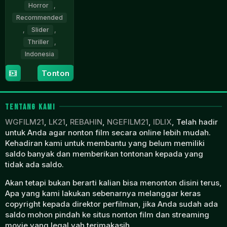
Horror
,
Recommended
,
Slider
,
Thriller
,
Indonesia
Tonton
24
Kimo
Dec
Stamboel
2025
TENTANG KAMI
WGFILM21
,
LK21
,
REBAHIN
,
NGEFILM21
,
IDLIX
, Telah hadir
untuk Anda agar nonton film secara online lebih mudah.
Kehadiran kami untuk membantu yang belum memiliki
saldo banyak dan memberikan tontonan kepada yang
tidak ada saldo.
Akan tetapi bukan berarti kalian bisa menonton disini terus,
Apa yang kami lakukan sebenarnya melanggar keras
copyright kepada direktor perfilman, jika Anda sudah ada
saldo mohon pindah ke situs nonton film dan streaming
movie yang legal yah terimakasih.