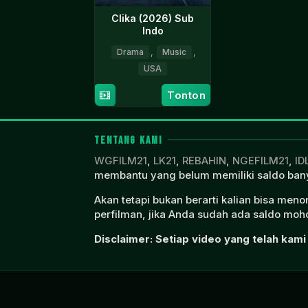
Clika (2026) Sub
Indo
Drama
,
Music
,
USA
22
Michael
Tonton
Jan
Greene
2026
TENTANG KAMI
WGFILM21
,
LK21
,
REBAHIN
,
NGEFILM21
,
ID
membantu yang belum memiliki saldo bany
Akan tetapi bukan berarti kalian bisa men
perfilman, jika Anda sudah ada saldo moho
Disclaimer: Setiap video yang telah kami 