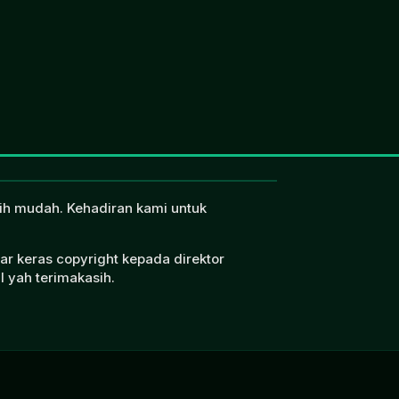
ebih mudah. Kehadiran kami untuk
ar keras copyright kepada direktor
l yah terimakasih.