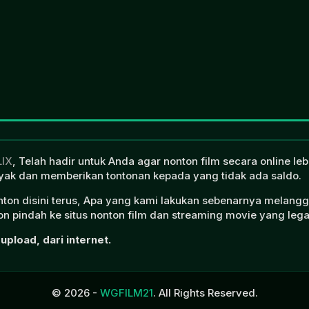
LIX
, Telah hadir untuk Anda agar nonton film secara online l
ak dan memberikan tontonan kepada yang tidak ada saldo.
onton disini terus, Apa yang kami lakukan sebenarnya melangg
n pindah ke situs nonton film dan streaming movie yang lega
upload, dari internet.
© 2026 -
WGFILM21
. All Rights Reserved.