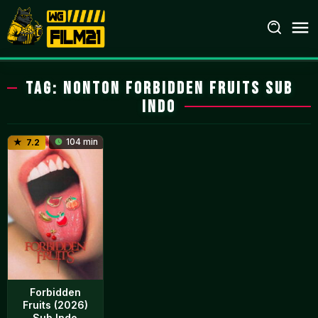
Loncat
ke
konten
Tag:
nonton Forbidden Fruits sub
indo
104 min
7.2
Forbidden
Fruits (2026)
Sub Indo