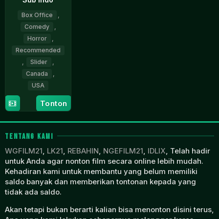
Box Office
,
Comedy
,
Horror
,
Recommended
,
Slider
,
Canada
,
USA
Tonton
26
Meredith
Mar
Alloway
2026
TENTANG KAMI
WGFILM21
,
LK21
,
REBAHIN
,
NGEFILM21
,
IDLIX
, Telah hadir
untuk Anda agar nonton film secara online lebih mudah.
Kehadiran kami untuk membantu yang belum memiliki
saldo banyak dan memberikan tontonan kepada yang
tidak ada saldo.
Akan tetapi bukan berarti kalian bisa menonton disini terus,