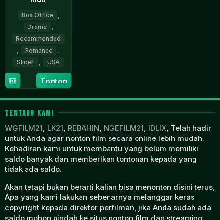
Box Office
,
Drama
,
Recommended
,
Romance
,
Slider
,
USA
11
Vanessa
Tonton
Mar
Caswill
2026
TENTANG KAMI
WGFILM21
,
LK21
,
REBAHIN
,
NGEFILM21
,
IDLIX
, Telah hadir
untuk Anda agar nonton film secara online lebih mudah.
Kehadiran kami untuk membantu yang belum memiliki
saldo banyak dan memberikan tontonan kepada yang
tidak ada saldo.
Akan tetapi bukan berarti kalian bisa menonton disini terus,
Apa yang kami lakukan sebenarnya melanggar keras
copyright kepada direktor perfilman, jika Anda sudah ada
saldo mohon pindah ke situs nonton film dan streaming