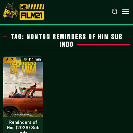
Loncat
ke
konten
Tag:
nonton Reminders of Him sub
indo
114 min
7
Reminders of
Him (2026) Sub
Indo