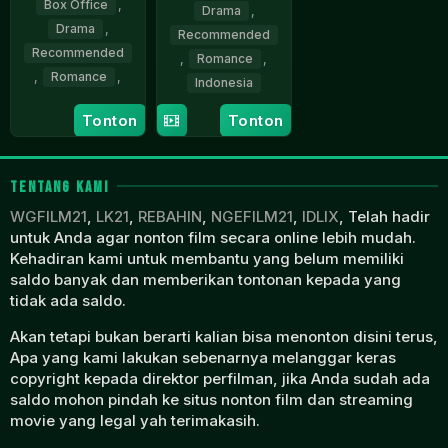
Box Office
,
Drama
,
Drama
,
Recommended
Recommended
,
Romance
,
,
Romance
,
Indonesia
1
Nasri
14
Nasri
Tonton
Tonton
Jan
Cheppy
Oct
Cheppy
1988
1987
TENTANG KAMI
WGFILM21
,
LK21
,
REBAHIN
,
NGEFILM21
,
IDLIX
, Telah hadir
untuk Anda agar nonton film secara online lebih mudah.
Kehadiran kami untuk membantu yang belum memiliki
saldo banyak dan memberikan tontonan kepada yang
tidak ada saldo.
Akan tetapi bukan berarti kalian bisa menonton disini terus,
Apa yang kami lakukan sebenarnya melanggar keras
copyright kepada direktor perfilman, jika Anda sudah ada
saldo mohon pindah ke situs nonton film dan streaming
movie yang legal yah terimakasih.