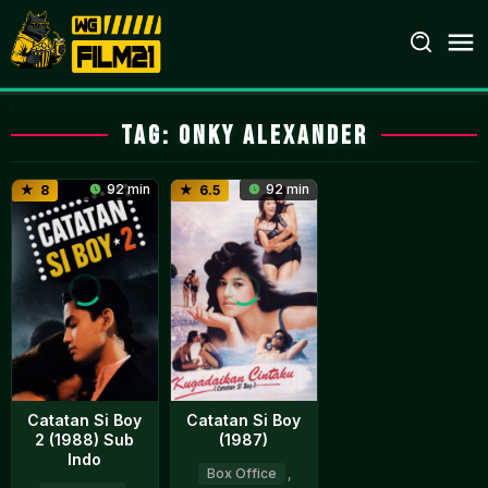
Loncat
ke
konten
Tag:
onky alexander
92 min
92 min
8
6.5
Catatan Si Boy
Catatan Si Boy
2 (1988) Sub
(1987)
Indo
Box Office
,