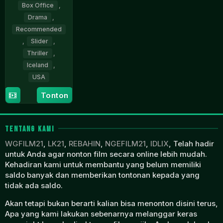
Box Office
,
Drama
,
Recommended
,
Slider
,
Thriller
,
Iceland
,
USA
Tonton
24
Baltasar
Apr
Kormákur
2026
TENTANG KAMI
WGFILM21
,
LK21
,
REBAHIN
,
NGEFILM21
,
IDLIX
, Telah hadir
untuk Anda agar nonton film secara online lebih mudah.
Kehadiran kami untuk membantu yang belum memiliki
saldo banyak dan memberikan tontonan kepada yang
tidak ada saldo.
Akan tetapi bukan berarti kalian bisa menonton disini terus,
Apa yang kami lakukan sebenarnya melanggar keras