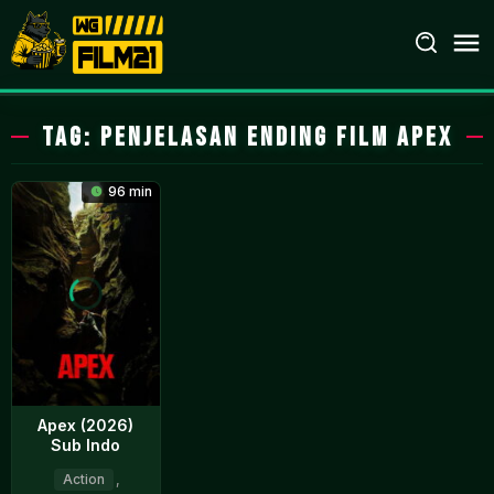
Loncat
ke
konten
Tag:
penjelasan ending film Apex
96 min
Apex (2026)
Sub Indo
Action
,