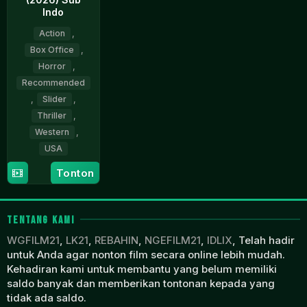
Indo
Action
,
Box Office
,
Horror
,
Recommended
,
Slider
,
Thriller
,
Western
,
USA
Tonton
24
Michael
Apr
Schilf
2026
TENTANG KAMI
WGFILM21
,
LK21
,
REBAHIN
,
NGEFILM21
,
IDLIX
, Telah hadir
untuk Anda agar nonton film secara online lebih mudah.
Kehadiran kami untuk membantu yang belum memiliki
saldo banyak dan memberikan tontonan kepada yang
tidak ada saldo.