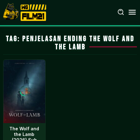
Loncat
ke
konten
Tag:
penjelasan ending The Wolf and
the Lamb
The Wolf and
the Lamb
(2026) Sub