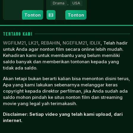
1
Catherine
Drama
,
USA
Jun
Breillat
21
Larry
1976
Tonton
Tonton
Jul
Clark
1995
TENTANG KAMI
WGFILM21
,
LK21
,
REBAHIN
,
NGEFILM21
,
IDLIX
, Telah hadir
untuk Anda agar nonton film secara online lebih mudah.
Kehadiran kami untuk membantu yang belum memiliki
saldo banyak dan memberikan tontonan kepada yang
tidak ada saldo.
Akan tetapi bukan berarti kalian bisa menonton disini terus,
Apa yang kami lakukan sebenarnya melanggar keras
copyright kepada direktor perfilman, jika Anda sudah ada
saldo mohon pindah ke situs nonton film dan streaming
movie yang legal yah terimakasih.
Disclaimer: Setiap video yang telah kami upload, dari
internet.