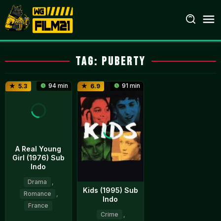
Loncat
ke
konten
Tag:
puberty
94 min
91 min
5.3
6.9
A Real Young
Girl (1976) Sub
Indo
Drama
,
Kids (1995) Sub
Romance
,
Indo
France
Crime
,