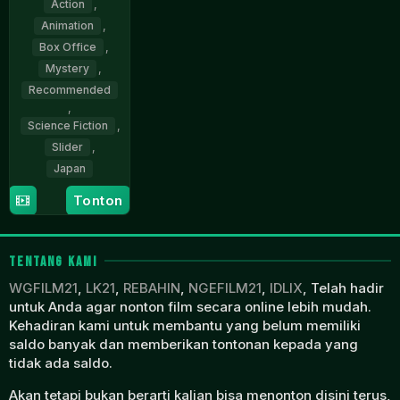
Action
,
Animation
,
Box Office
,
Mystery
,
Recommended
,
Science Fiction
,
Slider
,
Japan
Tonton
9
Kenichiro
Jan
Akimoto
2026
TENTANG KAMI
WGFILM21
,
LK21
,
REBAHIN
,
NGEFILM21
,
IDLIX
, Telah hadir
untuk Anda agar nonton film secara online lebih mudah.
Kehadiran kami untuk membantu yang belum memiliki
saldo banyak dan memberikan tontonan kepada yang
tidak ada saldo.
Akan tetapi bukan berarti kalian bisa menonton disini terus,