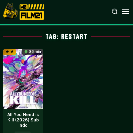
Loncat
ke
konten
Tag:
restart
86 min
6
All You Need is
Kill (2026) Sub
Indo