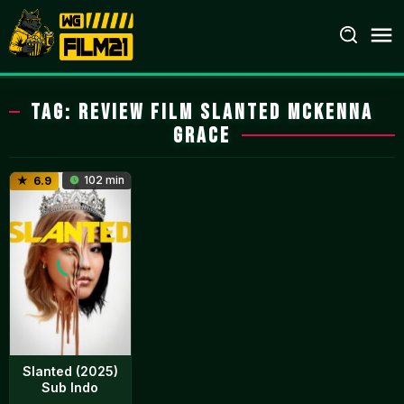
Loncat
ke
konten
Tag:
review film Slanted Mckenna
Grace
102 min
6.9
Slanted (2025)
Sub Indo