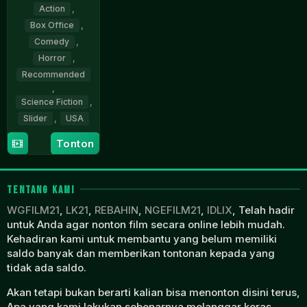
Action
,
Box Office
,
Comedy
,
Horror
,
Recommended
,
Science Fiction
,
Slider
,
USA
Tonton
13
Amy
Mar
Wang
2026
TENTANG KAMI
WGFILM21
,
LK21
,
REBAHIN
,
NGEFILM21
,
IDLIX
, Telah hadir
untuk Anda agar nonton film secara online lebih mudah.
Kehadiran kami untuk membantu yang belum memiliki
saldo banyak dan memberikan tontonan kepada yang
tidak ada saldo.
Akan tetapi bukan berarti kalian bisa menonton disini terus,
Apa yang kami lakukan sebenarnya melanggar keras