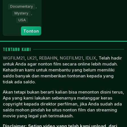
Documentary
,
Mystery
,
USA
20
Ricky
Tonton
Aug
Lewis
2023
TENTANG KAMI
WGFILM21
,
LK21
,
REBAHIN
,
NGEFILM21
,
IDLIX
, Telah hadir
untuk Anda agar nonton film secara online lebih mudah.
Kehadiran kami untuk membantu yang belum memiliki
saldo banyak dan memberikan tontonan kepada yang
tidak ada saldo.
Akan tetapi bukan berarti kalian bisa menonton disini terus,
Apa yang kami lakukan sebenarnya melanggar keras
copyright kepada direktor perfilman, jika Anda sudah ada
saldo mohon pindah ke situs nonton film dan streaming
movie yang legal yah terimakasih.
Disclaimer: Setiap video yang telah kami upload, dari