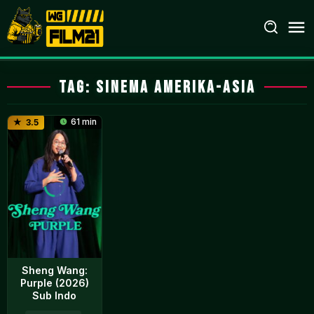
Loncat
ke
konten
Tag:
Sinema Amerika-Asia
61 min
3.5
Sheng Wang:
Purple (2026)
Sub Indo