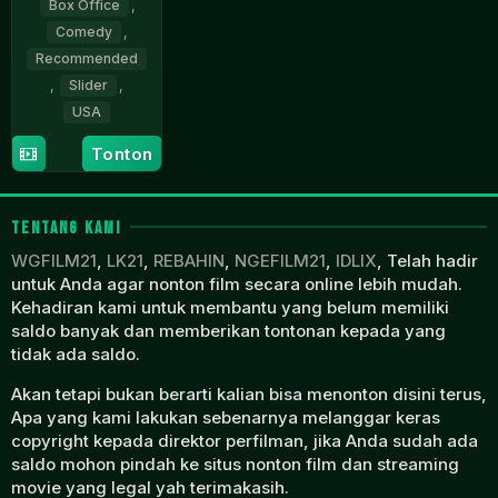
Box Office
,
Comedy
,
Recommended
,
Slider
,
USA
7
Ali
Tonton
Apr
Wong
2026
TENTANG KAMI
WGFILM21
,
LK21
,
REBAHIN
,
NGEFILM21
,
IDLIX
, Telah hadir
untuk Anda agar nonton film secara online lebih mudah.
Kehadiran kami untuk membantu yang belum memiliki
saldo banyak dan memberikan tontonan kepada yang
tidak ada saldo.
Akan tetapi bukan berarti kalian bisa menonton disini terus,
Apa yang kami lakukan sebenarnya melanggar keras
copyright kepada direktor perfilman, jika Anda sudah ada
saldo mohon pindah ke situs nonton film dan streaming
movie yang legal yah terimakasih.