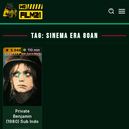
Loncat
ke
konten
Tag:
Sinema Era 80an
110 min
5.948
Private
Benjamin
(1980) Sub Indo