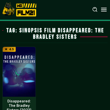
Loncat
ke
konten
Tag:
Sinopsis film Disappeared: The
Bradley Sisters
4.5
Disappeared:
The Bradley
Sisters (2023)