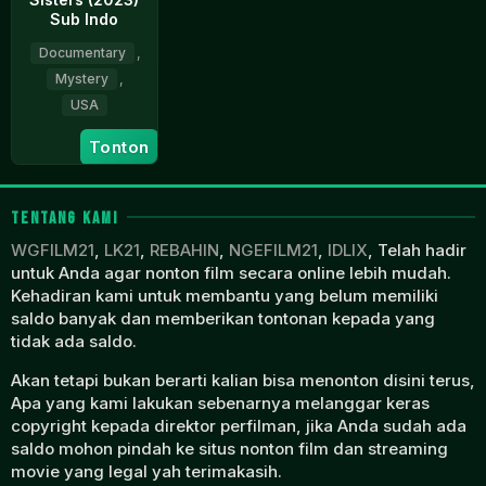
Sub Indo
Documentary
,
Mystery
,
USA
20
Ricky
Tonton
Aug
Lewis
2023
TENTANG KAMI
WGFILM21
,
LK21
,
REBAHIN
,
NGEFILM21
,
IDLIX
, Telah hadir
untuk Anda agar nonton film secara online lebih mudah.
Kehadiran kami untuk membantu yang belum memiliki
saldo banyak dan memberikan tontonan kepada yang
tidak ada saldo.
Akan tetapi bukan berarti kalian bisa menonton disini terus,
Apa yang kami lakukan sebenarnya melanggar keras
copyright kepada direktor perfilman, jika Anda sudah ada
saldo mohon pindah ke situs nonton film dan streaming
movie yang legal yah terimakasih.