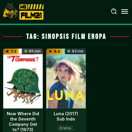
Loncat
ke
konten
Tag:
Sinopsis Film Eropa
95 min
93 min
7.3
6.4
Now Where Did
Luna (2017)
the Seventh
Sub Indo
Company Get
Drama
,
to? (1973)