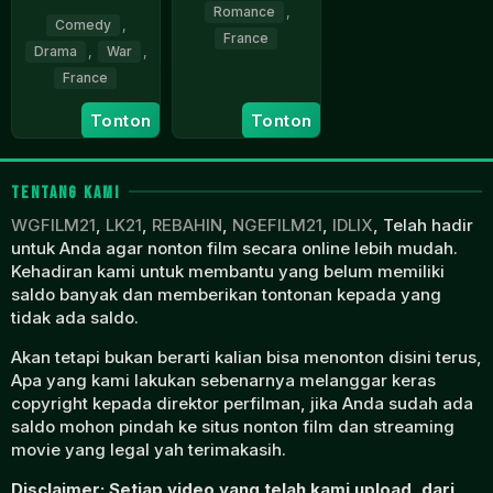
Romance
,
Comedy
,
France
Drama
,
War
,
France
16
Elsa
Aug
Diringer
24
Robert
Tonton
Tonton
2018
May
Lamoureux
1973
TENTANG KAMI
WGFILM21
,
LK21
,
REBAHIN
,
NGEFILM21
,
IDLIX
, Telah hadir
untuk Anda agar nonton film secara online lebih mudah.
Kehadiran kami untuk membantu yang belum memiliki
saldo banyak dan memberikan tontonan kepada yang
tidak ada saldo.
Akan tetapi bukan berarti kalian bisa menonton disini terus,
Apa yang kami lakukan sebenarnya melanggar keras
copyright kepada direktor perfilman, jika Anda sudah ada
saldo mohon pindah ke situs nonton film dan streaming
movie yang legal yah terimakasih.
Disclaimer: Setiap video yang telah kami upload, dari