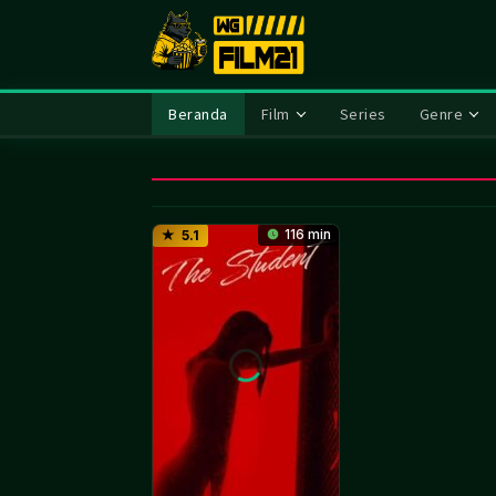
Loncat
ke
konten
Beranda
Film
Series
Genre
116 min
5.1