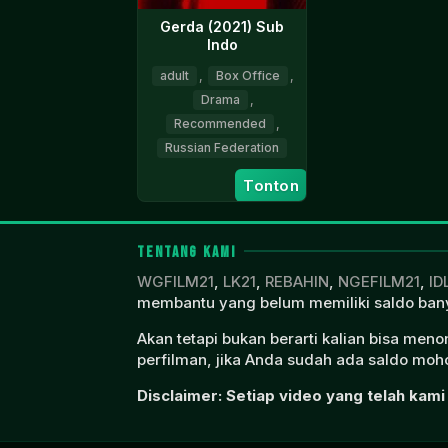
Gerda (2021) Sub
Indo
adult
,
Box Office
,
Drama
,
Recommended
,
Russian Federation
Tonton
14
Natalya
Oct
Kudryashova
2021
TENTANG KAMI
WGFILM21
,
LK21
,
REBAHIN
,
NGEFILM21
,
ID
membantu yang belum memiliki saldo bany
Akan tetapi bukan berarti kalian bisa men
perfilman, jika Anda sudah ada saldo moho
Disclaimer: Setiap video yang telah kami 