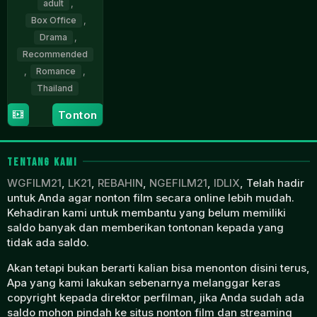
adult
,
Box Office
,
Drama
,
Recommended
,
Romance
,
Thailand
Tonton
7
Pundhevanop
Feb
Dhewakul
2013
TENTANG KAMI
WGFILM21
,
LK21
,
REBAHIN
,
NGEFILM21
,
IDLIX
, Telah hadir
untuk Anda agar nonton film secara online lebih mudah.
Kehadiran kami untuk membantu yang belum memiliki
saldo banyak dan memberikan tontonan kepada yang
tidak ada saldo.
Akan tetapi bukan berarti kalian bisa menonton disini terus,
Apa yang kami lakukan sebenarnya melanggar keras
copyright kepada direktor perfilman, jika Anda sudah ada
saldo mohon pindah ke situs nonton film dan streaming