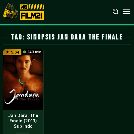
Loncat
ke
konten
Tag:
Sinopsis Jan Dara The Finale
143 min
5.64
Jan Dara: The
Finale (2013)
Sub Indo