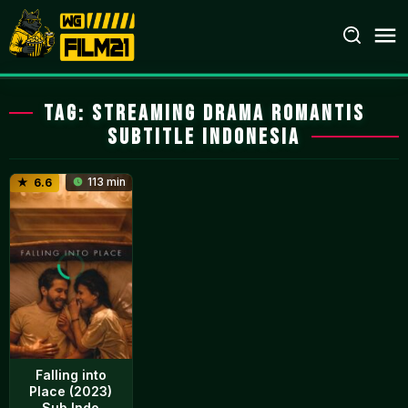
Loncat
ke
konten
Tag:
streaming drama romantis
subtitle indonesia
113 min
6.6
Falling into
Place (2023)
Sub Indo