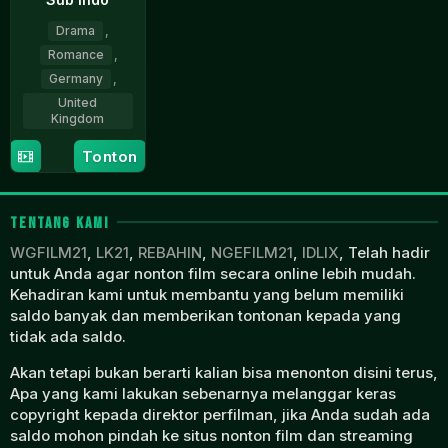
Drama
,
Romance
,
Germany
,
United
Kingdom
7
Aylin
Tonton
Dec
Tezel
2023
TENTANG KAMI
WGFILM21
,
LK21
,
REBAHIN
,
NGEFILM21
,
IDLIX
, Telah hadir
untuk Anda agar nonton film secara online lebih mudah.
Kehadiran kami untuk membantu yang belum memiliki
saldo banyak dan memberikan tontonan kepada yang
tidak ada saldo.
Akan tetapi bukan berarti kalian bisa menonton disini terus,
Apa yang kami lakukan sebenarnya melanggar keras
copyright kepada direktor perfilman, jika Anda sudah ada
saldo mohon pindah ke situs nonton film dan streaming