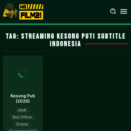
Loncat
ke
konten
Tag:
Streaming Kesong Puti Subtitle
Indonesia
Kesong Puti
(2026)
adult
,
Box Office
,
Drama
,