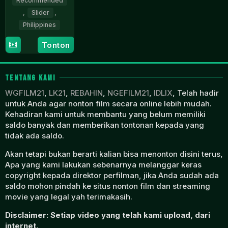
Recommended
,
Slider
,
Philippines
24
Rodante
Tonton
Apr
Pajemna
2026
Jr.
TENTANG KAMI
WGFILM21
,
LK21
,
REBAHIN
,
NGEFILM21
,
IDLIX
, Telah hadir
untuk Anda agar nonton film secara online lebih mudah.
Kehadiran kami untuk membantu yang belum memiliki
saldo banyak dan memberikan tontonan kepada yang
tidak ada saldo.
Akan tetapi bukan berarti kalian bisa menonton disini terus,
Apa yang kami lakukan sebenarnya melanggar keras
copyright kepada direktor perfilman, jika Anda sudah ada
saldo mohon pindah ke situs nonton film dan streaming
movie yang legal yah terimakasih.
Disclaimer: Setiap video yang telah kami upload, dari
internet.