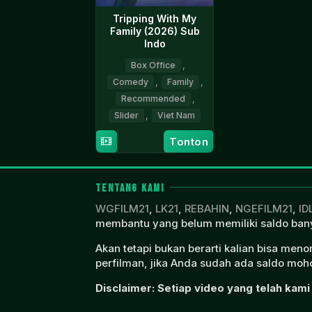
Tripping With My
Family (2026) Sub
Indo
Box Office
,
Comedy
,
Family
,
Recommended
,
Slider
,
Viet Nam
Tonton
26
Trần
Feb
Đình
2026
Hiền
TENTANG KAMI
WGFILM21
,
LK21
,
REBAHIN
,
NGEFILM21
,
ID
membantu yang belum memiliki saldo bany
Akan tetapi bukan berarti kalian bisa men
perfilman, jika Anda sudah ada saldo moho
Disclaimer: Setiap video yang telah kami 