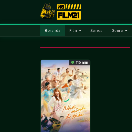
Loncat
ke
konten
Beranda
Film
Series
Genre
115 min