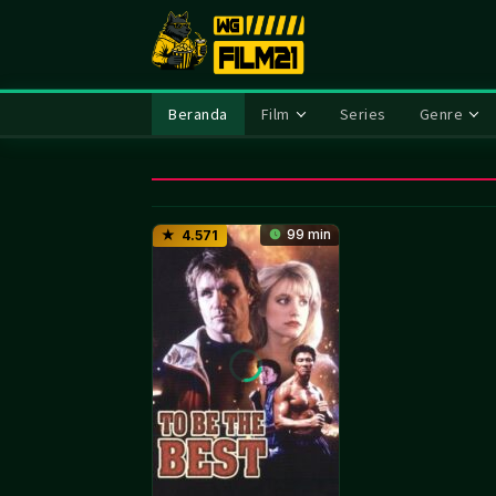
Loncat
ke
konten
Beranda
Film
Series
Genre
99 min
4.571