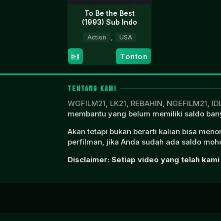
To Be the Best
(1993) Sub Indo
Action
,
USA
3
Joseph
Tonton
Aug
Merhi
1993
TENTANG KAMI
WGFILM21
,
LK21
,
REBAHIN
,
NGEFILM21
,
ID
membantu yang belum memiliki saldo bany
Akan tetapi bukan berarti kalian bisa men
perfilman, jika Anda sudah ada saldo moho
Disclaimer: Setiap video yang telah kami 