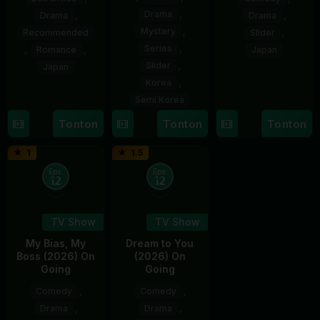
Drama
,
Drama
,
Drama
,
Mystery
,
Recommended
Slider
,
Series
,
,
Romance
,
Japan
Slider
,
Japan
11
Korea
,
17
Naoko
Apr
Semi Korea
Sep
Yamada
2023
Tonton
Tonton
Tonton
17
E.oni
2016
Jan
1
1.5
2024
Eps:
Eps:
12
12
TV Show
TV Show
My Bias, My
Dream to You
Boss (2026) On
(2026) On
Going
Going
Comedy
,
Comedy
,
Drama
,
Drama
,