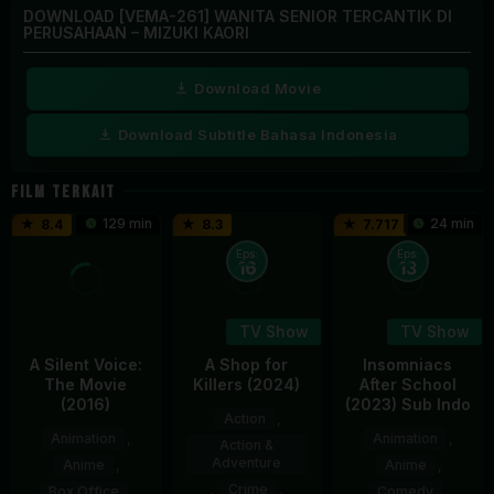
DOWNLOAD [VEMA-261] WANITA SENIOR TERCANTIK DI
PERUSAHAAN – MIZUKI KAORI
Download Movie
Download Subtitle Bahasa Indonesia
FILM TERKAIT
129 min
24 min
8.4
8.3
7.717
Eps:
Eps:
16
13
TV Show
TV Show
A Silent Voice:
A Shop for
Insomniacs
The Movie
Killers (2024)
After School
(2016)
(2023) Sub Indo
Action
,
Animation
,
Animation
,
Action &
Adventure
Anime
,
Anime
,
,
Crime
,
Box Office
,
Comedy
,