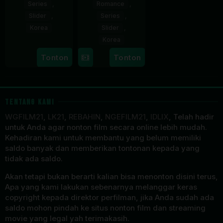
Series
,
Romance
,
Slider
,
Series
,
Korea
Slider
,
Korea
3
Seong
Tonton
Tonton
13
Jeong
Aug
Eun
Jul
Eun-
2026
2026
bi
TENTANG KAMI
WGFILM21
,
LK21
,
REBAHIN
,
NGEFILM21
,
IDLIX
, Telah hadir
untuk Anda agar nonton film secara online lebih mudah.
Kehadiran kami untuk membantu yang belum memiliki
saldo banyak dan memberikan tontonan kepada yang
tidak ada saldo.
Akan tetapi bukan berarti kalian bisa menonton disini terus,
Apa yang kami lakukan sebenarnya melanggar keras
copyright kepada direktor perfilman, jika Anda sudah ada
saldo mohon pindah ke situs nonton film dan streaming
movie yang legal yah terimakasih.