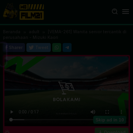
Loncat
ke
konten
Beranda
adult
[VEMA-261] Wanita senior tercantik di
perusahaan - Mizuki Kaori
Sharer
Tweet
Skip ad in
10
Download