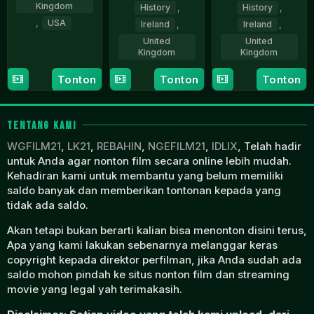
Kingdom
History
,
History
,
,
USA
Ireland
,
Ireland
,
United
United
27
Colin
Kingdom
Kingdom
Mar
McIvor
8
Glenn
8
Glenn
2026
Tonton
Tonton
Tonton
Nov
Leyburn
Nov
Leyburn
2025
2025
TENTANG KAMI
WGFILM21
,
LK21
,
REBAHIN
,
NGEFILM21
,
IDLIX
, Telah hadir
untuk Anda agar nonton film secara online lebih mudah.
Kehadiran kami untuk membantu yang belum memiliki
saldo banyak dan memberikan tontonan kepada yang
tidak ada saldo.
Akan tetapi bukan berarti kalian bisa menonton disini terus,
Apa yang kami lakukan sebenarnya melanggar keras
copyright kepada direktor perfilman, jika Anda sudah ada
saldo mohon pindah ke situs nonton film dan streaming
movie yang legal yah terimakasih.