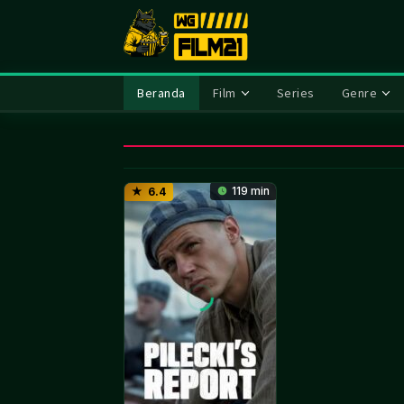
Loncat
ke
konten
Beranda
Film
Series
Genre
119 min
6.4