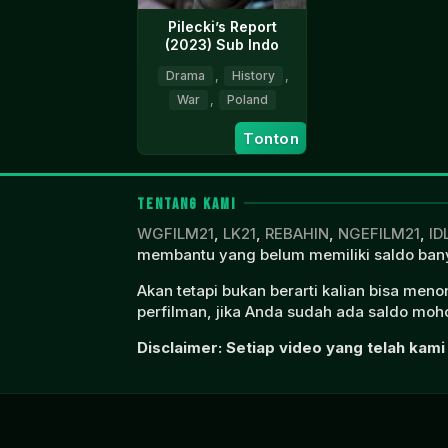
Pilecki’s Report
(2023) Sub Indo
Drama
,
History
,
War
,
Poland
1
Barbara
Tonton
Sep
Burska
2023
TENTANG KAMI
WGFILM21
,
LK21
,
REBAHIN
,
NGEFILM21
,
ID
membantu yang belum memiliki saldo bany
Akan tetapi bukan berarti kalian bisa men
perfilman, jika Anda sudah ada saldo moho
Disclaimer: Setiap video yang telah kami 