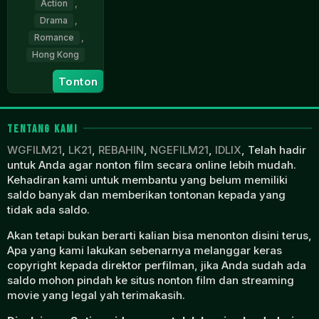
Action
,
Drama
,
Romance
,
Hong Kong
17
Li
Tonton
Jan
Han-
1974
Hsiang
TENTANG KAMI
WGFILM21
,
LK21
,
REBAHIN
,
NGEFILM21
,
IDLIX
, Telah hadir
untuk Anda agar nonton film secara online lebih mudah.
Kehadiran kami untuk membantu yang belum memiliki
saldo banyak dan memberikan tontonan kepada yang
tidak ada saldo.
Akan tetapi bukan berarti kalian bisa menonton disini terus,
Apa yang kami lakukan sebenarnya melanggar keras
copyright kepada direktor perfilman, jika Anda sudah ada
saldo mohon pindah ke situs nonton film dan streaming
movie yang legal yah terimakasih.