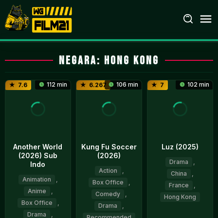
Loncat
ke
konten
Negara:
Hong Kong
112 min
106 min
102 min
7.6
6.267
7
Another World
Kung Fu Soccer
Luz (2025)
(2026) Sub
(2026)
Drama
,
Indo
Action
,
China
,
Animation
,
Box Office
,
France
,
Anime
,
Comedy
,
Hong Kong
Box Office
,
Drama
,
Drama
,
23
Flora
Recommended