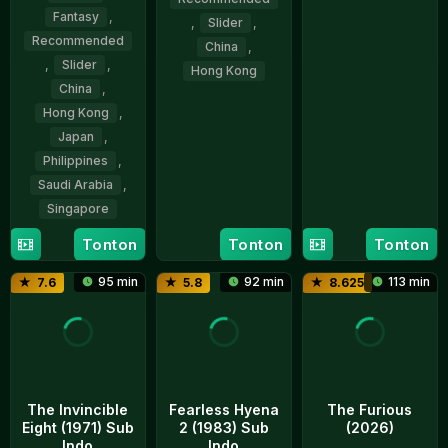
Jan
Lau
Fantasy
,
,
Slider
,
2025
Recommended
China
,
,
Slider
,
Hong Kong
China
,
11
Stephen
Hong Kong
,
Jul
Chow
Japan
,
2026
Philippines
,
Saudi Arabia
,
Singapore
Tonton
Tonton
Tonton
29
Tommy
Oct
Ng
95 min
92 min
113 min
7.6
5.8
8.625
2025
Kai-
Chung
The Invincible
Fearless Hyena
The Furious
Eight (1971) Sub
2 (1983) Sub
(2026)
Indo
Indo