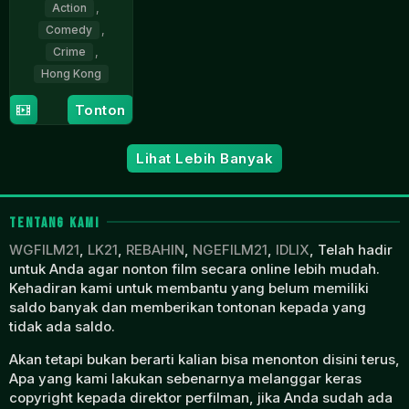
Action
,
Comedy
,
Crime
,
Hong Kong
10
Lau
Tonton
Feb
Kar-
1990
Leung
Lihat Lebih Banyak
TENTANG KAMI
WGFILM21
,
LK21
,
REBAHIN
,
NGEFILM21
,
IDLIX
, Telah hadir
untuk Anda agar nonton film secara online lebih mudah.
Kehadiran kami untuk membantu yang belum memiliki
saldo banyak dan memberikan tontonan kepada yang
tidak ada saldo.
Akan tetapi bukan berarti kalian bisa menonton disini terus,
Apa yang kami lakukan sebenarnya melanggar keras
copyright kepada direktor perfilman, jika Anda sudah ada