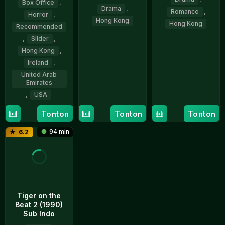
Box Office
,
Drama
,
Romance
,
Horror
,
Hong Kong
Hong Kong
Recommended
,
Slider
,
26
Jeffrey
27
Tam
Apr
Lam
Hong Kong
,
Nov
Wai-
2025
Sen
Ireland
,
2025
Ching
United Arab
Emirates
,
USA
Tonton
Tonton
Tonton
29
Damian
Apr
McCarthy
94 min
6.2
2026
Tiger on the
Beat 2 (1990)
Sub Indo