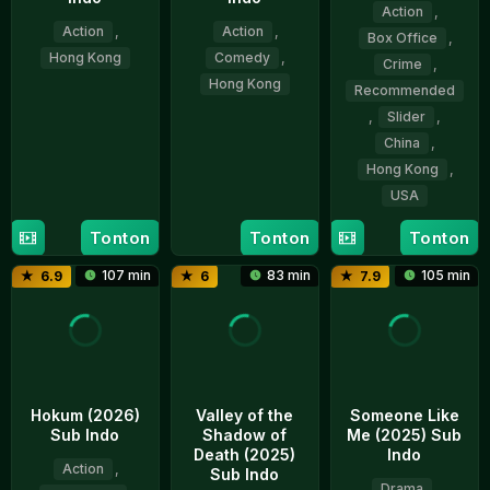
Action
,
Action
,
Action
,
Box Office
,
Hong Kong
Comedy
,
Crime
,
Hong Kong
Recommended
22
Lo
,
Slider
,
Jan
Wei
4
Chan
1971
China
,
Mar
Chuen
1983
Hong Kong
,
USA
10
Kenji
Tonton
Tonton
Tonton
Jun
Tanigaki
107 min
83 min
105 min
6.9
6
7.9
2026
Hokum (2026)
Valley of the
Someone Like
Sub Indo
Shadow of
Me (2025) Sub
Death (2025)
Indo
Action
,
Sub Indo
Drama
,