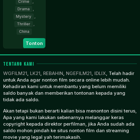
Crime
,
Drama
,
Mystery
,
Thriller
,
China
25
Cao
Tonton
Nov
Baoping
2023
TENTANG KAMI
WGFILM21
,
LK21
,
REBAHIN
,
NGEFILM21
,
IDLIX
, Telah hadir
untuk Anda agar nonton film secara online lebih mudah.
Kehadiran kami untuk membantu yang belum memiliki
saldo banyak dan memberikan tontonan kepada yang
tidak ada saldo.
Akan tetapi bukan berarti kalian bisa menonton disini terus,
Apa yang kami lakukan sebenarnya melanggar keras
copyright kepada direktor perfilman, jika Anda sudah ada
saldo mohon pindah ke situs nonton film dan streaming
movie yang legal yah terimakasih.