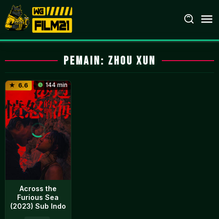
Loncat
ke
konten
Pemain:
Zhou Xun
144 min
6.6
Across the
Furious Sea
(2023) Sub Indo