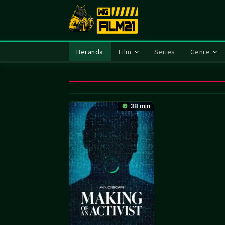
Loncat
ke
konten
Beranda
Film
Series
Genre
38 min