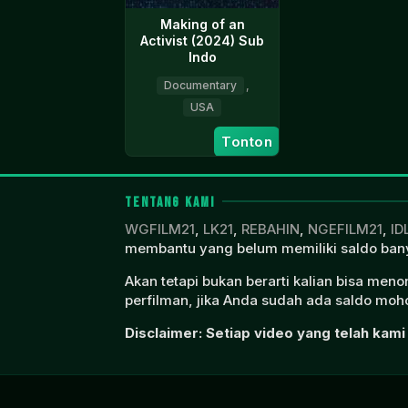
Making of an
Activist (2024) Sub
Indo
Documentary
,
USA
12
Alexander
Tonton
May
A.
2024
Mora
TENTANG KAMI
WGFILM21
,
LK21
,
REBAHIN
,
NGEFILM21
,
ID
membantu yang belum memiliki saldo bany
Akan tetapi bukan berarti kalian bisa men
perfilman, jika Anda sudah ada saldo moho
Disclaimer: Setiap video yang telah kami 