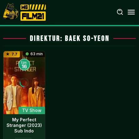
Loncat
ke
konten
Direktur:
Baek So-yeon
63 min
7.7
Eps:
16
TV Show
My Perfect
Stranger (2023)
Sub Indo