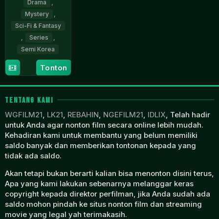
Drama
,
Mystery
,
Sci-Fi & Fantasy
,
Series
,
Semi Korea
1
Baek
Tonton
May
So-
2023
yeon
TENTANG KAMI
WGFILM21
,
LK21
,
REBAHIN
,
NGEFILM21
,
IDLIX
, Telah hadir
untuk Anda agar nonton film secara online lebih mudah.
Kehadiran kami untuk membantu yang belum memiliki
saldo banyak dan memberikan tontonan kepada yang
tidak ada saldo.
Akan tetapi bukan berarti kalian bisa menonton disini terus,
Apa yang kami lakukan sebenarnya melanggar keras
copyright kepada direktor perfilman, jika Anda sudah ada
saldo mohon pindah ke situs nonton film dan streaming
movie yang legal yah terimakasih.