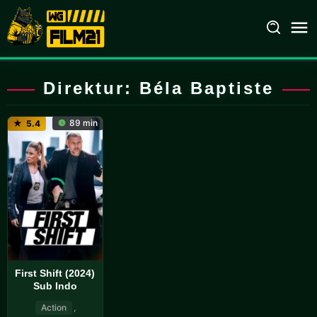
Loncat
ke
konten
Direktur:
Béla Baptiste
89 min
5.4
First Shift
(2024) Sub
Indo