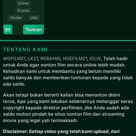
Action
,
Crime
,
Drama
,
Thriller
,
USA
30
Béla
Tonton
Aug
Baptiste
2024
TENTANG KAMI
WGFILM21
,
LK21
,
REBAHIN
,
NGEFILM21
,
IDLIX
, Telah hadir
untuk Anda agar nonton film secara online lebih mudah.
Kehadiran kami untuk membantu yang belum memiliki
saldo banyak dan memberikan tontonan kepada yang
tidak ada saldo.
Akan tetapi bukan berarti kalian bisa menonton disini terus,
Apa yang kami lakukan sebenarnya melanggar keras
copyright kepada direktor perfilman, jika Anda sudah ada
saldo mohon pindah ke situs nonton film dan streaming
movie yang legal yah terimakasih.