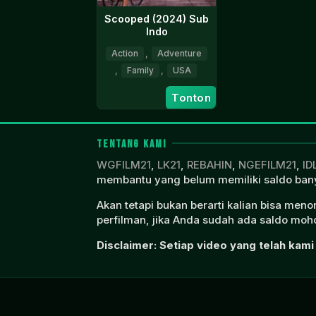
Scooped (2024) Sub
Indo
Action
,
Adventure
,
Family
,
USA
7
Brian
Tonton
Sep
Schmidt
2024
TENTANG KAMI
WGFILM21
,
LK21
,
REBAHIN
,
NGEFILM21
,
ID
membantu yang belum memiliki saldo bany
Akan tetapi bukan berarti kalian bisa men
perfilman, jika Anda sudah ada saldo moho
Disclaimer: Setiap video yang telah kami 