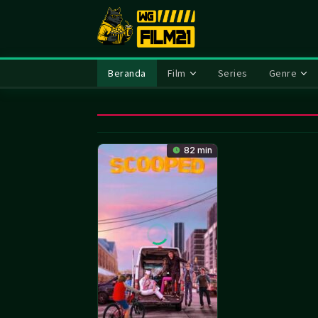
Loncat
ke
konten
Beranda
Film
Series
Genre
82 min