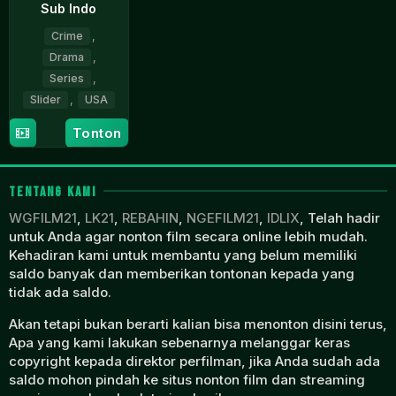
Sub Indo
Crime
,
Drama
,
Series
,
Slider
,
USA
Tonton
28
Bruno
Jul
Heller
2019
TENTANG KAMI
WGFILM21
,
LK21
,
REBAHIN
,
NGEFILM21
,
IDLIX
, Telah hadir
untuk Anda agar nonton film secara online lebih mudah.
Kehadiran kami untuk membantu yang belum memiliki
saldo banyak dan memberikan tontonan kepada yang
tidak ada saldo.
Akan tetapi bukan berarti kalian bisa menonton disini terus,
Apa yang kami lakukan sebenarnya melanggar keras
copyright kepada direktor perfilman, jika Anda sudah ada
saldo mohon pindah ke situs nonton film dan streaming