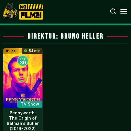
Loncat
ke
konten
Direktur:
Bruno Heller
54 min
7.9
Eps:
30
TV Show
Pennyworth:
The Origin of
Batman’s Butler
(2019-2022)