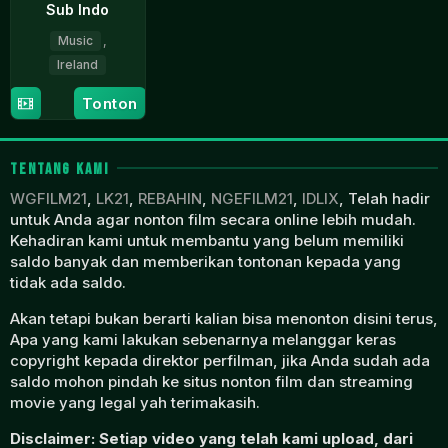
Sub Indo
Music
,
Ireland
3
Chris
Tonton
Mar
Hunt
2020
TENTANG KAMI
WGFILM21
,
LK21
,
REBAHIN
,
NGEFILM21
,
IDLIX
, Telah hadir
untuk Anda agar nonton film secara online lebih mudah.
Kehadiran kami untuk membantu yang belum memiliki
saldo banyak dan memberikan tontonan kepada yang
tidak ada saldo.
Akan tetapi bukan berarti kalian bisa menonton disini terus,
Apa yang kami lakukan sebenarnya melanggar keras
copyright kepada direktor perfilman, jika Anda sudah ada
saldo mohon pindah ke situs nonton film dan streaming
movie yang legal yah terimakasih.
Disclaimer: Setiap video yang telah kami upload, dari