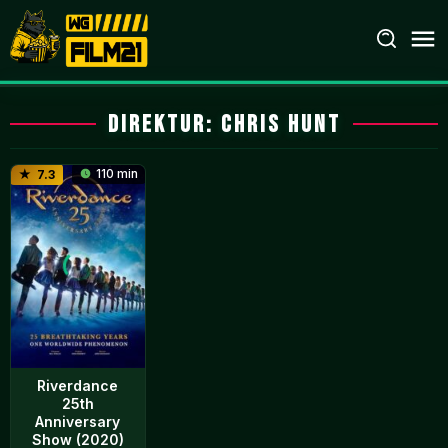
Loncat
ke
konten
Direktur:
Chris Hunt
110 min
7.3
Riverdance
25th
Anniversary
Show (2020)