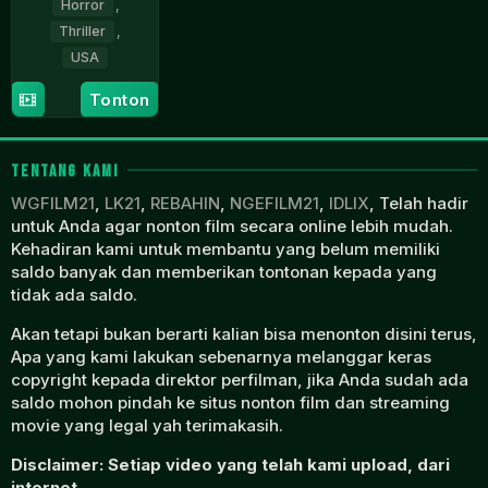
Horror
,
Thriller
,
USA
29
David
Tonton
Mar
Andrew
2024
James
TENTANG KAMI
WGFILM21
,
LK21
,
REBAHIN
,
NGEFILM21
,
IDLIX
, Telah hadir
untuk Anda agar nonton film secara online lebih mudah.
Kehadiran kami untuk membantu yang belum memiliki
saldo banyak dan memberikan tontonan kepada yang
tidak ada saldo.
Akan tetapi bukan berarti kalian bisa menonton disini terus,
Apa yang kami lakukan sebenarnya melanggar keras
copyright kepada direktor perfilman, jika Anda sudah ada
saldo mohon pindah ke situs nonton film dan streaming
movie yang legal yah terimakasih.
Disclaimer: Setiap video yang telah kami upload, dari
internet.