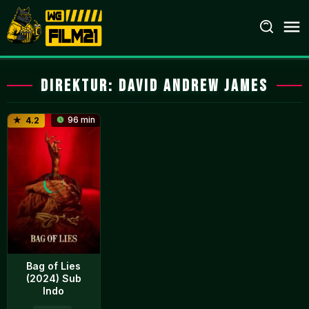
Loncat
ke
konten
Direktur:
David Andrew James
96 min
4.2
Bag of Lies
(2024) Sub
Indo