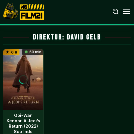
Loncat
ke
konten
Direktur:
David Gelb
60 min
6.8
Obi-Wan
Kenobi: A Jedi’s
Return (2022)
Sub Indo