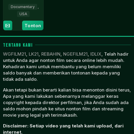
Documentary
,
USA
8
David
Tonton
Sep
Gelb
2022
TENTANG KAMI
WGFILM21
,
LK21
,
REBAHIN
,
NGEFILM21
,
IDLIX
, Telah hadir
untuk Anda agar nonton film secara online lebih mudah.
Kehadiran kami untuk membantu yang belum memiliki
saldo banyak dan memberikan tontonan kepada yang
tidak ada saldo.
Akan tetapi bukan berarti kalian bisa menonton disini terus,
Apa yang kami lakukan sebenarnya melanggar keras
copyright kepada direktor perfilman, jika Anda sudah ada
saldo mohon pindah ke situs nonton film dan streaming
movie yang legal yah terimakasih.
Disclaimer: Setiap video yang telah kami upload, dari
internet.