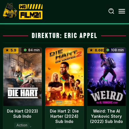
Loncat
ke
konten
Direktur:
Eric Appel
84 min
108 min
5.9
6.682
Die Hart (2023)
Die Hart 2: Die
Weird: The Al
Sub Indo
Harter (2024)
Yankovic Story
Sub Indo
(2022) Sub Indo
Action
,