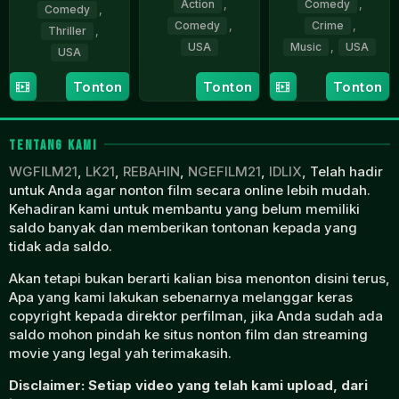
Action
,
Comedy
,
Comedy
,
Comedy
,
Crime
,
Thriller
,
USA
Music
,
USA
USA
Eric
8
Eric
22
Eric
Tonton
Tonton
Tonton
Appel
Sep
Appel
Feb
Appel
2022
2023
TENTANG KAMI
WGFILM21
,
LK21
,
REBAHIN
,
NGEFILM21
,
IDLIX
, Telah hadir
untuk Anda agar nonton film secara online lebih mudah.
Kehadiran kami untuk membantu yang belum memiliki
saldo banyak dan memberikan tontonan kepada yang
tidak ada saldo.
Akan tetapi bukan berarti kalian bisa menonton disini terus,
Apa yang kami lakukan sebenarnya melanggar keras
copyright kepada direktor perfilman, jika Anda sudah ada
saldo mohon pindah ke situs nonton film dan streaming
movie yang legal yah terimakasih.
Disclaimer: Setiap video yang telah kami upload, dari