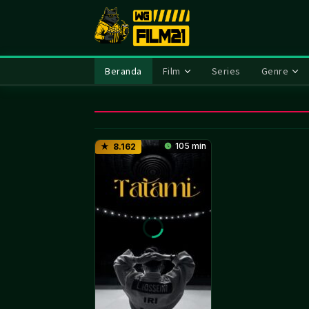
Loncat
ke
konten
Beranda
Film
Series
Genre
105 min
8.162