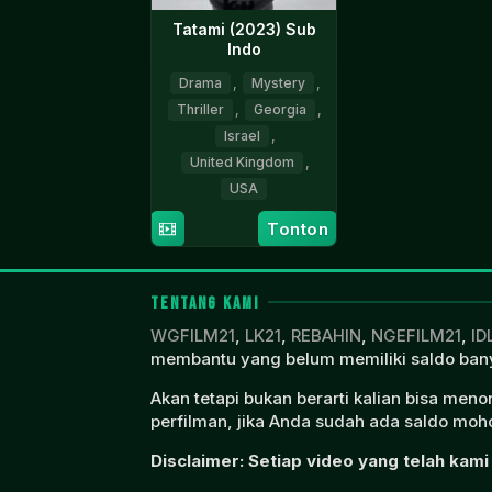
Tatami (2023) Sub
Indo
Drama
,
Mystery
,
Thriller
,
Georgia
,
Israel
,
United Kingdom
,
USA
Tonton
8
Guy
Mar
Nattiv
2024
TENTANG KAMI
WGFILM21
,
LK21
,
REBAHIN
,
NGEFILM21
,
ID
membantu yang belum memiliki saldo bany
Akan tetapi bukan berarti kalian bisa men
perfilman, jika Anda sudah ada saldo moho
Disclaimer: Setiap video yang telah kami 