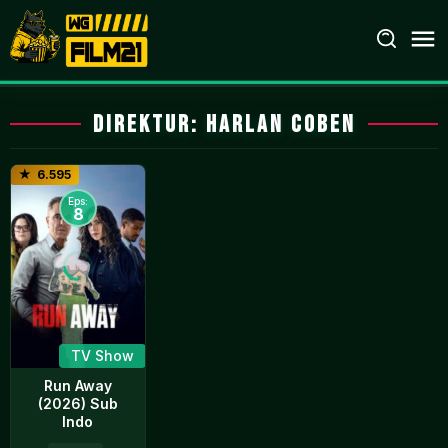
Loncat
ke
konten
Direktur:
Harlan Coben
6.595
Eps:
8
TV Show
Run Away
(2026) Sub
Indo