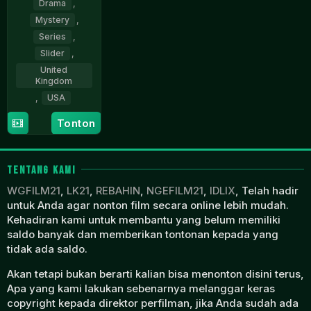
Drama
,
Mystery
,
Series
,
Slider
,
United
Kingdom
,
USA
Tonton
1
Harlan
Jan
Coben
2026
TENTANG KAMI
WGFILM21
,
LK21
,
REBAHIN
,
NGEFILM21
,
IDLIX
, Telah hadir
untuk Anda agar nonton film secara online lebih mudah.
Kehadiran kami untuk membantu yang belum memiliki
saldo banyak dan memberikan tontonan kepada yang
tidak ada saldo.
Akan tetapi bukan berarti kalian bisa menonton disini terus,
Apa yang kami lakukan sebenarnya melanggar keras
copyright kepada direktor perfilman, jika Anda sudah ada