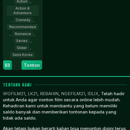
Action
,
Action &
Adventure
,
Comedy
,
Recommended
,
Romance
,
Series
,
Slider
,
Semi Korea
Tonton
21
Im
Feb
Young
2025
Bin
TENTANG KAMI
WGFILM21
,
LK21
,
REBAHIN
,
NGEFILM21
,
IDLIX
, Telah hadir
untuk Anda agar nonton film secara online lebih mudah.
Kehadiran kami untuk membantu yang belum memiliki
saldo banyak dan memberikan tontonan kepada yang
tidak ada saldo.
Akan tetapi bukan berarti kalian bisa menonton disini terus,