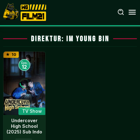
Loncat
ke
konten
Direktur:
Im Young Bin
10
Eps:
12
TV Show
Undercover
High School
(2025) Sub Indo