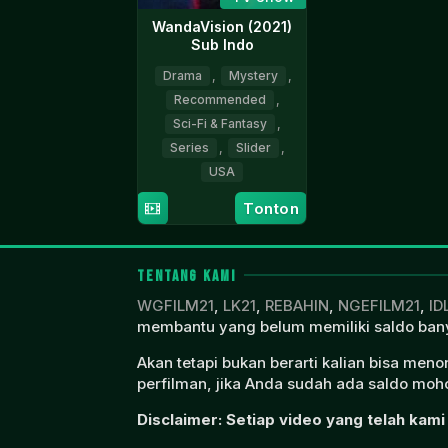
WandaVision (2021)
Sub Indo
Drama
,
Mystery
,
Recommended
,
Sci-Fi & Fantasy
,
Series
,
Slider
,
USA
Tonton
15
Jac
Jan
Schaeffer
2021
TENTANG KAMI
WGFILM21
,
LK21
,
REBAHIN
,
NGEFILM21
,
ID
membantu yang belum memiliki saldo bany
Akan tetapi bukan berarti kalian bisa men
perfilman, jika Anda sudah ada saldo moho
Disclaimer: Setiap video yang telah kami 