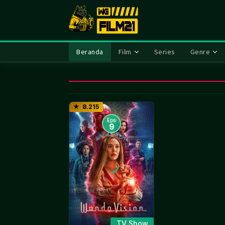
Loncat
ke
konten
Beranda
Film
Series
Genre
8.215
Eps:
9
TV Show