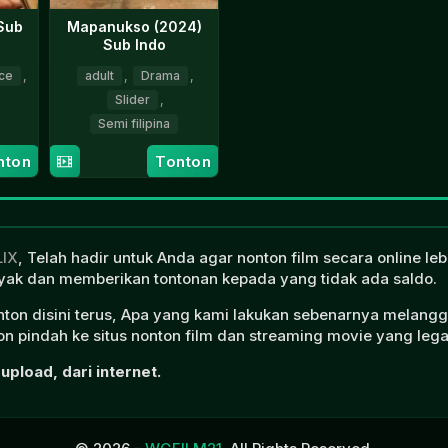
Sub
Mapanukso (2024)
Sub Indo
ce
,
adult
,
Drama
,
Slider
,
Semi filipina
15
Jose
nton
Tonton
Mar
Abdel
2024
Langit
LIX
, Telah hadir untuk Anda agar nonton film secara online l
ak dan memberikan tontonan kepada yang tidak ada saldo.
onton disini terus, Apa yang kami lakukan sebenarnya melangg
n pindah ke situs nonton film dan streaming movie yang lega
upload, dari internet.